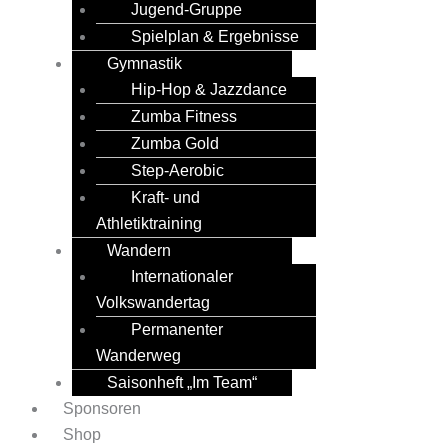
Jugend-Gruppe
Spielplan & Ergebnisse
Gymnastik
Hip-Hop & Jazzdance
Zumba Fitness
Zumba Gold
Step-Aerobic
Kraft- und
Athletiktraining
Wandern
Internationaler
Volkswandertag
Permanenter
Wanderweg
Saisonheft „Im Team“
Sponsoren
Shop