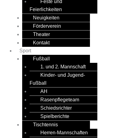
Feste und
Feierlichkeiten
Neuigkeiten
Förderverein
Theater
Kontakt
Sport
Fußball
1. und 2. Mannschaft
Kinder- und Jugend-
Fußball
AH
Rasenpflegeteam
Schiedsrichter
Spielberichte
Tischtennis
Herren-Mannschaften