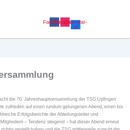
Facebook
Instagram
Calendar-
alt
versammlung
Wacht die 70. Jahreshauptversammlung der TSG Upfingen
nte zufrieden auf einen rundum gelungenen Abend, einen bis
hlreiche Erfolgsberichte der Abteilungsleiter und
Mitgliedern – Tendenz steigend – hat dieser Abend erneut
richtig gestellt haben und die TSG mittlerweile zurecht der