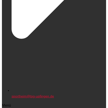
sportheim@tsg-upfingen.de
Menü