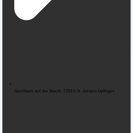
Sportheim auf der Wacht, 72813 St. Johann-Upfingen