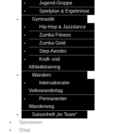
Jugend-Gruppe
Spielplan & Ergebnisse
Gymnastik
Hip-Hop & Jazzdance
Zumba Fitness
Zumba Gold
Step-Aerobic
Kraft- und
Athletiktraining
Wandern
Internationaler
Volkswandertag
Permanenter
Wanderweg
Saisonheft „Im Team“
Sponsoren
Shop