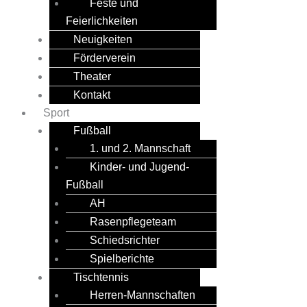
Feste und
Feierlichkeiten
Neuigkeiten
Förderverein
Theater
Kontakt
Sport
Fußball
1. und 2. Mannschaft
Kinder- und Jugend-
Fußball
AH
Rasenpflegeteam
Schiedsrichter
Spielberichte
Tischtennis
Herren-Mannschaften