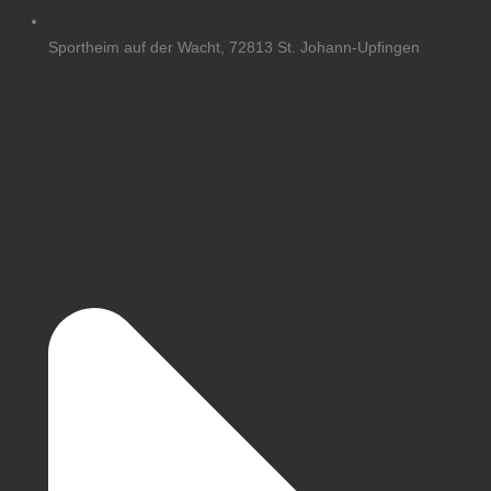
Sportheim auf der Wacht, 72813 St. Johann-Upfingen