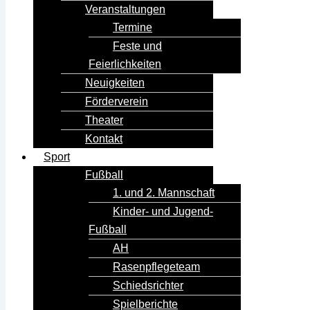
Veranstaltungen
Termine
Feste und
Feierlichkeiten
Neuigkeiten
Förderverein
Theater
Kontakt
Sport
Fußball
1. und 2. Mannschaft
Kinder- und Jugend-
Fußball
AH
Rasenpflegeteam
Schiedsrichter
Spielberichte